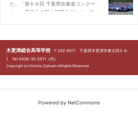
た、「第６８回 千葉県吹奏楽コンクー
ル」、高校生の部Ａ部門２組において、本
校吹奏楽部は２年連続で「金賞」受賞を果
たしました。金賞受賞校から、さらに上位
１８校が本選大会へ駒を進めます。本校も
見事出場権を獲得。本選での活躍が期待さ
木更津総合高等学校
〒292-8511 千葉県木更津市東太田3-4-
れます。
1 Tel.0438-30-5511（代）
Copyright (c) Kimitsu Gakuen Allrights Reserved.
Powered by NetCommons