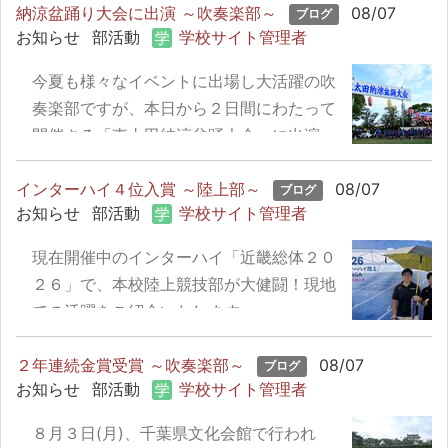
納涼盆踊り大会に出演 ～吹奏楽部～
08/07
ブログ
お知らせ
部活動
学校サイト管理者
今夏も様々なイベントに出場し大活躍の吹
奏楽部ですが、本日から２日間にわたって
開催さる「東太田納涼盆踊大会」に出演。
厳選されたレパートリーは、公園に集まる
インターハイ４位入賞 ～陸上部～
町内の方々を見事に魅了しました。
08/07
ブログ
お知らせ
部活動
学校サイト管理者
現在開催中のインターハイ「近畿総体２０
２６」で、本校陸上競技部が大健闘！現地
での活躍をご紹介いたします。
２年連続金賞受賞 ～吹奏楽部～
08/07
ブログ
お知らせ
部活動
学校サイト管理者
８月３日(月)、千葉県文化会館で行われ