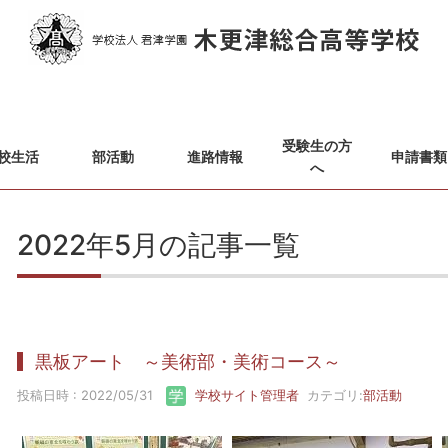
受験生の方
校生活
部活動
進路情報
申請書類
へ
2022年5月の記事一覧
黒板アート ～美術部・美術コース～
投稿日時 : 2022/05/31
学校サイト管理者
カテゴリ:
部活動