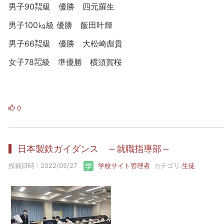
男子90㌕級 優勝 四元羅生
男子100㎏級 優勝 飯田叶輝
男子66㌕級 優勝 大松崎彪貴
女子78㌕級 準優勝 横須賀桜
0
日本製鉄ガイダンス ～就職指導部～
投稿日時 : 2022/05/27
学校サイト管理者
カテゴリ:
生徒