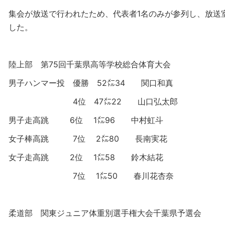
集会が放送で行われたため、代表者1名のみが参列し、放送
した。
陸上部 第75回千葉県高等学校総合体育大会
男子ハンマー投 優勝 52㍍34 関口和真
4位 47㍍22 山口弘太郎
男子走高跳 6位 1㍍96 中村虹斗
女子棒高跳 7位 2㍍80 長南実花
女子走高跳 2位 1㍍58 鈴木結花
7位 1㍍50 春川花杏奈
柔道部 関東ジュニア体重別選手権大会千葉県予選会