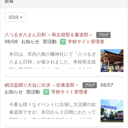
新着
3日分
八つるぎ八まん日和 ～和太鼓部＆書道部～
ブログ
08/08
お知らせ
部活動
学校サイト管理者
本日は、市内八剱八幡神社にて「八つるぎ
八まん日和」が催されました。本校和太鼓
部と書道部がコラボパフォーマンスを繰り
広げ、真夏のお祭りを盛り上げました。
納涼盆踊り大会に出演 ～吹奏楽部～
08/07
ブログ
お知らせ
部活動
学校サイト管理者
今夏も様々なイベントに出場し大活躍の吹
奏楽部ですが、本日から２日間にわたって
開催さる「東太田納涼盆踊大会」に出演。
厳選されたレパートリーは、公園に集まる