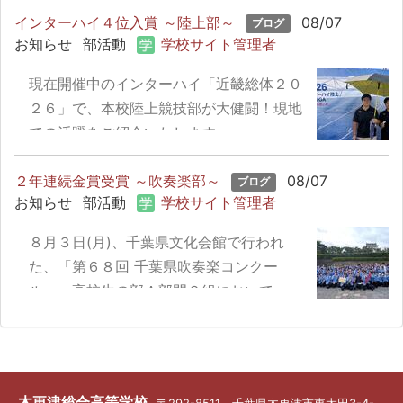
インターハイ４位入賞 ～陸上部～
町内の方々を見事に魅了しました。
08/07
ブログ
お知らせ
部活動
学校サイト管理者
現在開催中のインターハイ「近畿総体２０
２６」で、本校陸上競技部が大健闘！現地
での活躍をご紹介いたします。
２年連続金賞受賞 ～吹奏楽部～
08/07
ブログ
お知らせ
部活動
学校サイト管理者
８月３日(月)、千葉県文化会館で行われ
た、「第６８回 千葉県吹奏楽コンクー
ル」、高校生の部Ａ部門２組において、本
校吹奏楽部は２年連続で「金賞」受賞を果
たしました。金賞受賞校から、さらに上位
１８校が本選大会へ駒を進めます。本校も
見事出場権を獲得。本選での活躍が期待さ
木更津総合高等学校
〒292-8511 千葉県木更津市東太田3-4-